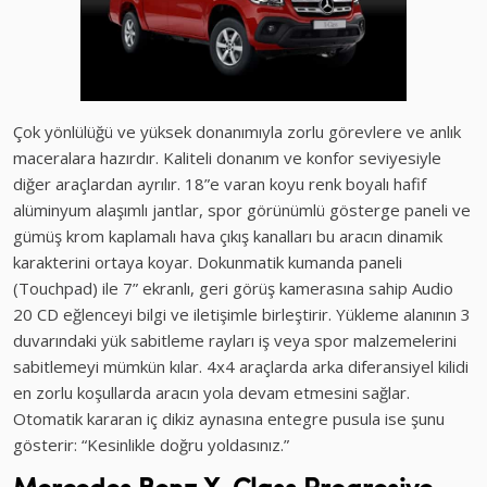
Çok yönlülüğü ve yüksek donanımıyla zorlu görevlere ve anlık
maceralara hazırdır. Kaliteli donanım ve konfor seviyesiyle
diğer araçlardan ayrılır. 18”e varan koyu renk boyalı hafif
alüminyum alaşımlı jantlar, spor görünümlü gösterge paneli ve
gümüş krom kaplamalı hava çıkış kanalları bu aracın dinamik
karakterini ortaya koyar. Dokunmatik kumanda paneli
(Touchpad) ile 7” ekranlı, geri görüş kamerasına sahip Audio
20 CD eğlenceyi bilgi ve iletişimle birleştirir. Yükleme alanının 3
duvarındaki yük sabitleme rayları iş veya spor malzemelerini
sabitlemeyi mümkün kılar. 4x4 araçlarda arka diferansiyel kilidi
en zorlu koşullarda aracın yola devam etmesini sağlar.
Otomatik kararan iç dikiz aynasına entegre pusula ise şunu
gösterir: “Kesinlikle doğru yoldasınız.”