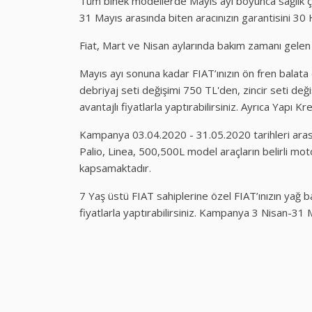
Tüm binek modellerde Mayıs ayı boyunca sağlık çal
31 Mayıs arasında biten aracınızın garantisini 30 H
Fiat, Mart ve Nisan aylarında bakım zamanı gelen 
Mayıs ayı sonuna kadar FIAT’ınızın ön fren balata
debriyaj seti değişimi 750 TL'den, zincir seti değ
avantajlı fiyatlarla yaptırabilirsiniz. Ayrıca Yapı K
Kampanya 03.04.2020 - 31.05.2020 tarihleri arası
Palio, Linea, 500,500L model araçların belirli motor
kapsamaktadır.
7 Yaş üstü FIAT sahiplerine özel FIAT’ınızın yağ 
fiyatlarla yaptırabilirsiniz. Kampanya 3 Nisan-31 M