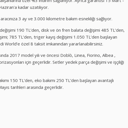
ışanlarına özel %3 indirim sağlanıyor. Ayrıca garantisi 15 Mart -
aziran'a kadar uzatılıyor.
aracınıza 3 ay ve 3.000 kilometre bakım esnekliği sağlıyor.
 değişimi 190 TL’den, disk ve ön fren balata değişimi 485 TL’den,
işimi; 785 TL’den, triger kayış değişimi 1.050 TL’den başlayan
redi World’e özel 8 taksit imkanından yararlanabilirsiniz.
nda 2017 model yılı ve öncesi Doblò, Linea, Fiorino, Albea ,
izasyonları için geçerlidir. Setler yedek parça değişimi ve işçiliği
bakımı 150 TL’den, eko bakımı 250 TL’den başlayan avantajlı
ayıs tarihleri arasında geçerlidir.